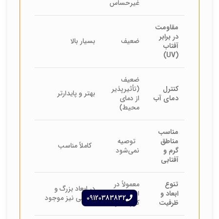
غیرحساس
مقاومت
در برابر
ضعیف
بسیار بالا
آفتاب
(UV)
ضعیف
کنترل
(تأثیرپذیر
بهتر و پایدارتر
دمای آب
از دمای
محیط)
مناسب
مناطق
توصیه
کاملاً مناسب
گرم و
نمی‌شود
آفتابی
تنوع
معمولاً در
در ابعاد بزرگ و
ابعاد و
ابعاد
09120383832
صنعتی نیز موجود
ظرفیت
کوچک‌تر