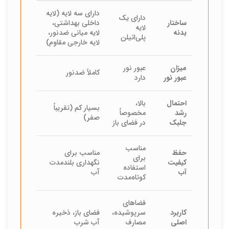
دارای سه لایه (لایه
دارای یک
ساختار
داخلی بهداشتی،
لایه
بدنه
لایه میانی ضدنور،
پلی‌اتیلن
لایه خارجی مقاوم)
میزان
عبور نور
کاملاً ضدنور
عبور نور
دارد
احتمال
بالا،
بسیار کم (تقریباً
رشد
مخصوصاً
صفر)
جلبک
در فضای باز
مناسب
حفظ
مناسب برای
برای
کیفیت
نگهداری بلندمدت
استفاده
آب
آب
کوتاه‌مدت
فضاهای
کاربرد
سرپوشیده،
فضای باز، ذخیره
اصلی
مصارف
آب شرب