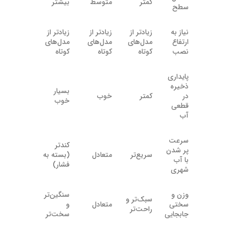
کمتر
متوسط
بیشتر
سطح
نیاز به
زیادتر از
زیادتر از
زیادتر از
ارتفاع
مدل‌های
مدل‌های
مدل‌های
نصب
کوتاه
کوتاه
کوتاه
پایداری
ذخیره
بسیار
در
کمتر
خوب
خوب
قطعی
آب
سرعت
کندتر
پر شدن
سریع‌تر
متعادل
(بسته به
با آب
فشار)
شهری
وزن و
سنگین‌تر
سبک‌تر و
سختی
متعادل
و
راحت‌تر
جابجایی
سخت‌تر